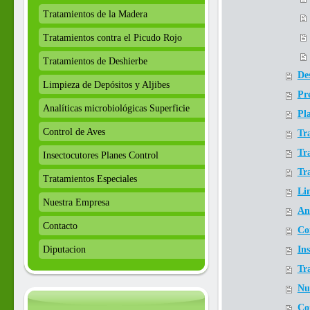
Tratamientos de la Madera
Tratamientos contra el Picudo Rojo
Tratamientos de Deshierbe
De
Limpieza de Depósitos y Aljibes
Pr
Analíticas microbiológicas Superficie
Pl
Control de Aves
Tr
Tr
Insectocutores Planes Control
Tr
Tratamientos Especiales
Li
Nuestra Empresa
Ana
Contacto
Co
Diputacion
In
Tr
Nu
Co