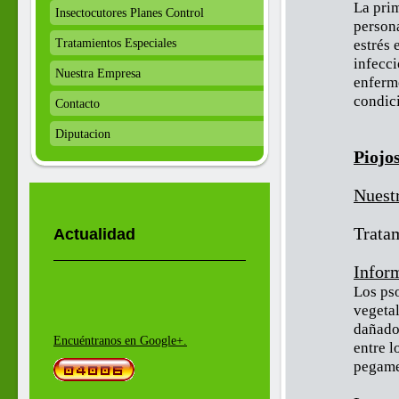
La prim
Insectocutores Planes Control
persona
Tratamientos Especiales
estrés
infecci
Nuestra Empresa
enferme
condic
Contacto
Diputacion
Piojos
Nuest
Tratam
Actualidad
Inform
Los pso
vegeta
dañados
Encuéntranos en Google+.
entre l
pegame