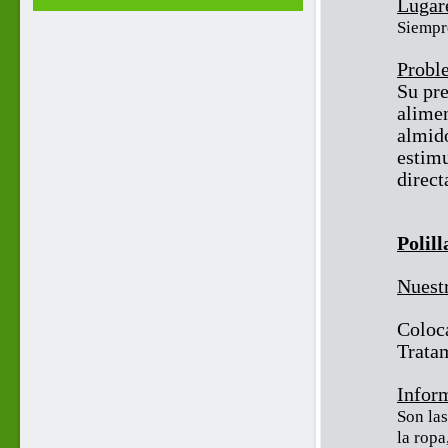
Lugar
Siempr
Proble
Su pre
alime
almid
estimu
direct
Polill
Nuest
Coloc
Tratam
Inform
Son las
la ropa