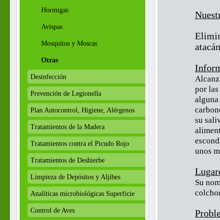
Hormigas
Nuest
Avispas
Elimi
Mosquitos y Moscas
atacán
Otras
Inform
Desinfección
Alcanz
por las
Prevención de Legionella
alguna 
carbono
Plan Autocontrol, Higiene, Alérgenos
su sali
Tratamientos de la Madera
aliment
escondi
Tratamientos contra el Picudo Rojo
unos mi
Tratamientos de Deshierbe
Lugar
Limpieza de Depósitos y Aljibes
Su nom
colchon
Analíticas microbiológicas Superficie
Control de Aves
Proble