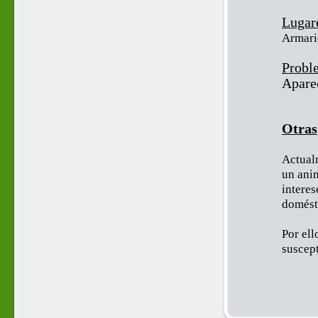
Lugar
Armari
Proble
Apare
Otras
Actual
un ani
interes
domésti
Por ell
suscept